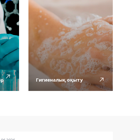
Гигиеналық оқыту
ер