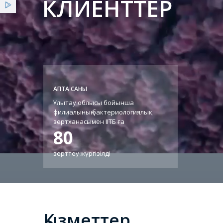
КЛИЕНТТЕР
АПТА САНЫ
Ұлытау облысы бойынша
филиалының бактериологиялық
зертханасымен ІІТБ ға
80
зерттеу жүргізілді
Қызметтер