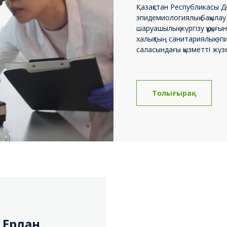
20
Қазақстан Республикасы Де
«
эпидемиологиялық бақылау
Б
шаруашылық жүргізу құқығы
с
халықтың санитариялық-э
ф
саласындағы қызметті жүз
17
Ұ
А
С
Толығырақ
Т
08
Б
Қ
B
д
03
Қ
қ
27
в Ерлан
Д