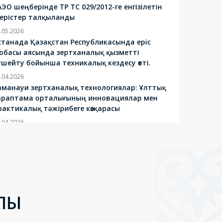
АЭО шеңберінде ТР ТС 029/2012-ге енгізілетін
згерістер талқыланды
.05.2026
станада Қазақстан Республикасында epic
обасы аясында зертханалық қызметті
үшейту бойынша техникалық кездесу өтті.
.04.2026
аманауи зертханалық технологиялар: Ұлттық
араптама орталығының инновациялар мен
рактикалық тәжірибеге көзқарасы
.04.2026
станада өңірлік экологиялық саммит – RES2026
туде. Іс-шараға мемлекет басшылары,
алықаралық ұйымдардың өкілдері және
кология саласының сарапшылары қатысуда.
.04.2026
ЕНІМДІ НӘТИЖЕЛЕР: АСТАНАДА
ЛЫ
АЛИДАЦИЯНЫҢ ЗАМАНАУИ ТӘСІЛДЕРІ
АЛҚЫЛАНДЫ