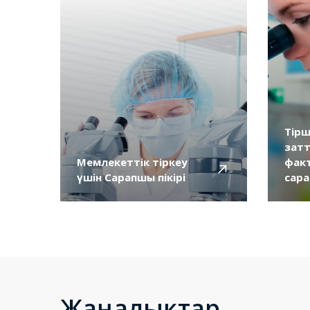
Тірш
зат
Мемлекеттік тіркеу
фак
үшін Сарапшы пікірі
сар
Жаңалықтар