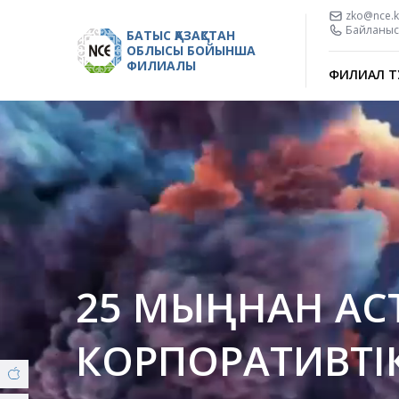
zko@nce.k
Байланыс 
БАТЫС ҚАЗАҚСТАН
ОБЛЫСЫ БОЙЫНША
ФИЛИАЛЫ
ФИЛИАЛ Т
25 МЫҢНАН АС
КОРПОРАТИВТІ