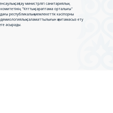
.04.2026
нсаулық сақтау министрлігі санитариялық-
Ұлттық сараптама орталығы» ШЖҚ РМК
 комитетінің "Ұлттық сараптама орталығы"
асқарма төрағасы Ерлан Киясов жұмыс
ндағы республикалық мемлекеттік кәсіпорны
апарымен Алматы облысындағы ҰСО
пидемиологиялық саламаттылығын қамтамасыз ету
илиалының қызметімен танысты.
еге асырады.
.04.2026
ЛТТЫҚ САРАПТАМА ОРТАЛЫҒЫНДА ЕАЭО
ЯСЫНДАҒЫ ТЕХНИКАЛЫҚ РЕТТЕУ МЕН
АНИТАРЛЫҚ БАҚЫЛАУ МӘСЕЛЕЛЕРІ
АЛҚЫЛАНДЫ
.04.2026
үгін Ұлттық сараптама орталығында
ытайдың жетекші компанияларының бірі -
eijing Construction Engineering Group (BCEG)
елегациясымен кездесу өтті.
.03.2026
азақстан IV Ресей конгресінде зертханалық
ызметтерді цифрландыруды ұсынды
.02.2026
ДСҰ Қазақстандағы өкілдері ҰСО