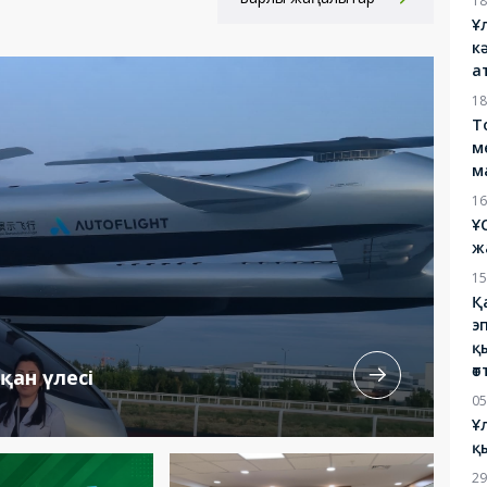
18
Ұ
к
а
18
Т
м
м
16
Ұ
ж
15
Қ
э
қ
өт
қан үлесі
05
Ұ
қ
29