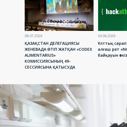
08.07.2026
30.06.2026
ҚАЗАҚСТАН ДЕЛЕГАЦИЯСЫ
Ұлттық сара
ЖЕНЕВАДА ӨТІП ЖАТҚАН «CODEX
алғаш рет «
ALIMENTARIUS»
байқауын өткі
КОМИССИЯСЫНЫҢ 49-
СЕССИЯСЫНА ҚАТЫСУДА