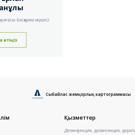
з
ғанұлы
19
А
өрағасы-Басқарма мүшесі
ж
12
А
а өтіңіз
с
ж
10
С
м
А
т
Сыбайлас жемқорлық картограммасы
23
Ұ
қ
ж
өлім
Қызметтер
25
Ұ
Дезинфекция, дезинсекция, дерат
ж