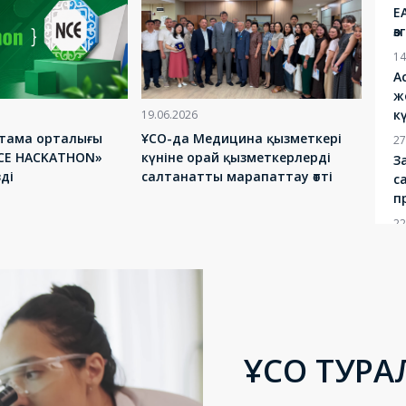
Е
ө
14
А
ж
к
19.06.2026
птама орталығы
ҰСО-да Медицина қызметкері
27
NCE HACKATHON»
күніне орай қызметкерлерді
З
зді
салтанатты марапаттау өтті
с
п
22
А
ө
х
э
21
С
ҰСО ТУРА
В
Т