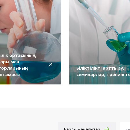
ілік ортасының
тары мен
торларының
Біліктілікті арттыру,
аптамасы
семинарлар, тренингт
Барлық жаңалықтар