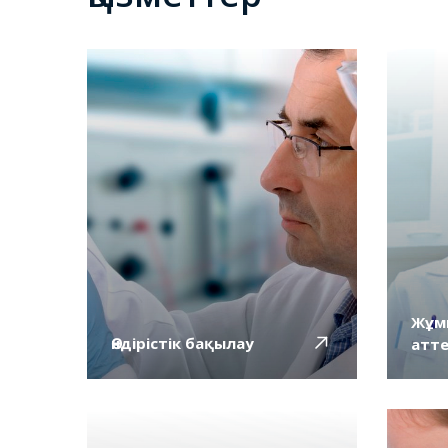
Жұм
Өндірістік бақылау
атт