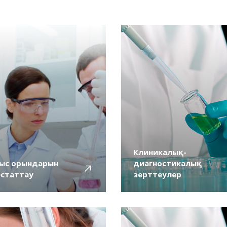
Клиникалық-
ыс орындарын
диагностикалық
естаттау
зерттеулер