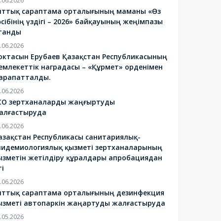
.06.2026
лттық сараптама орталығының маманы «Өз
әсібінің үздігі – 2026» байқауының жеңімпазы
танды
.06.2026
октасын Ерубаев Қазақстан Республикасының
емлекеттік наградасы – «Құрмет» орденімен
арапатталды.
.06.2026
СО зертханаларды жаңғыртуды
алғастыруда
.06.2026
азақстан Республикасы санитариялық-
пидемиологиялық қызметі зертханаларының
ызметін жетілдіру құралдары апробациядан
ті
.06.2026
лттық сараптама орталығының дезинфекция
ызметі автопаркін жаңартуды жалғастыруда
.05.2026