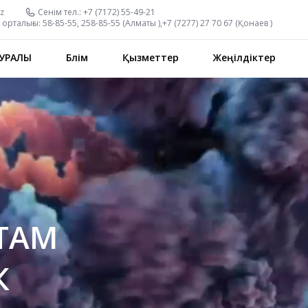
z
Сенім тел.:
+7 (7172) 55-49-21
орталығы:
58-85-55, 258-85-55 (
Алматы
),
+7 (7277) 27 70 67 (
Қонаев
)
УРАЛЫ
Бөлім
Қызметтер
Жеңілдіктер
ТАМ
К