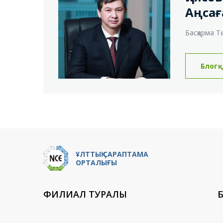
Аңса
Басқарма Т
Блогқ
ҰЛТТЫҚ САРАПТАМА
ОРТАЛЫҒЫ
ФИЛИАЛ ТУРАЛЫ
Б