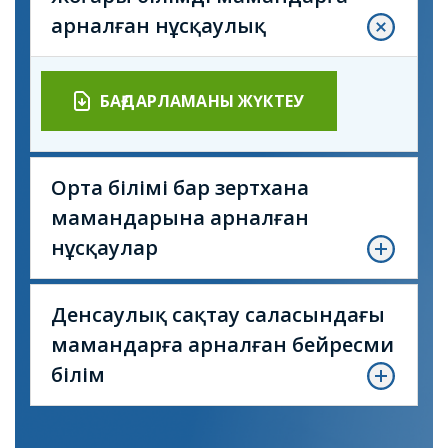
арналған нұсқаулық
БАҒДАРЛАМАНЫ ЖҮКТЕУ
Орта білімі бар зертхана
мамандарына арналған
нұсқаулар
Денсаулық сақтау саласындағы
мамандарға арналған бейресми
білім