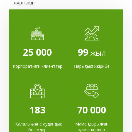
жүргізеді
25 000
99
жыл
Корпоративті клиенттер
Нарықтық тәжірибе
183
70 000
Қалалық және аудандық
Мамандырылған
бөлімдер
қызметкерлер