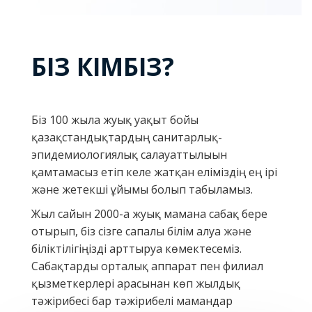
БІЗ КІМБІЗ?
Біз 100 жылға жуық уақыт бойы
қазақстандықтардың санитарлық-
эпидемиологиялық салауаттылығын
қамтамасыз етіп келе жатқан еліміздің ең ірі
және жетекші ұйымы болып табыламыз.
Жыл сайын 2000-ға жуық маманға сабақ бере
отырып, біз сізге сапалы білім алуға және
біліктілігіңізді арттыруға көмектесеміз.
Сабақтарды орталық аппарат пен филиал
қызметкерлері арасынан көп жылдық
тәжірибесі бар тәжірибелі мамандар