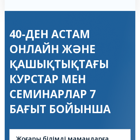
40-ДЕН АСТАМ
ОНЛАЙН ЖӘНЕ
ҚАШЫҚТЫҚТАҒЫ
КУРСТАР МЕН
СЕМИНАРЛАР 7
БАҒЫТ БОЙЫНША
Жоғары білімді мамандарға