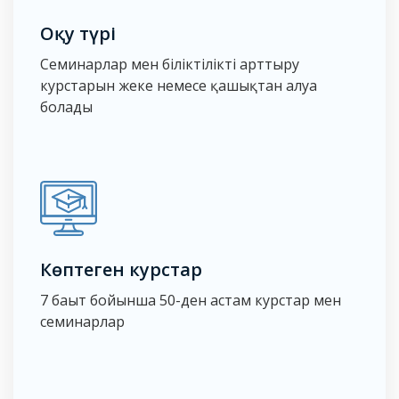
Оқу түрі
Семинарлар мен біліктілікті арттыру
курстарын жеке немесе қашықтан алуға
болады
Көптеген курстар
7 бағыт бойынша 50-ден астам курстар мен
семинарлар