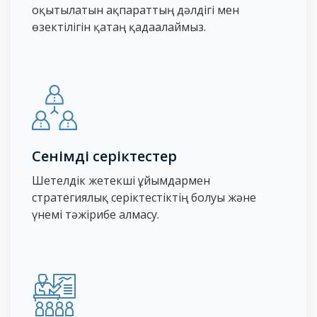
оқытылатын ақпараттың дәлдігі мен
өзектілігін қатаң қадағалаймыз.
Сенімді серіктестер
Шетелдік жетекші ұйымдармен
стратегиялық серіктестіктің болуы және
үнемі тәжірибе алмасу.