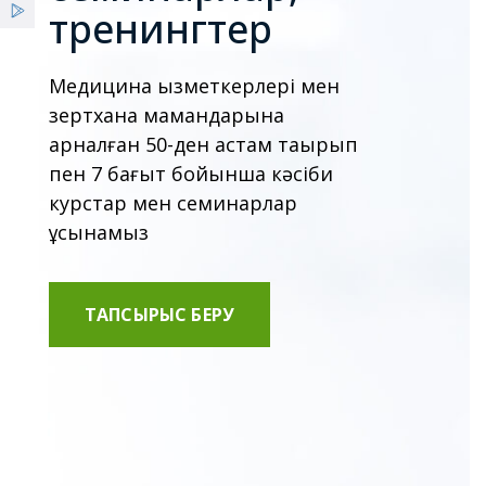
тренингтер
Қызметтер
Медицина қызметкерлері мен
Жеңілдіктер
зертхана мамандарына
арналған 50-ден астам тақырып
Жаңалықтар
пен 7 бағыт бойынша кәсіби
курстар мен семинарлар
ұсынамыз
ТАПСЫРЫС БЕРУ