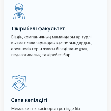
Тәжірибелі факультет
Біздің компанияның мамандары әр түрлі
қызмет салаларындағы кәсіпорындардың
ерекшеліктерін жақсы біледі және ұзақ
педагогикалық тәжірибесі бар
Сапа кепілдігі
Мемлекеттік кәсіпорын ретінде біз