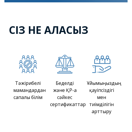
СІЗ НЕ АЛАСЫЗ
Тәжірибелі
Беделді
Ұйымыңыздың
мамандардан
және ҚР-ға
қауіпсіздігі
сапалы білім
сәйкес
мен
сертификаттар
тиімділігін
арттыру