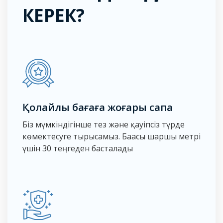
КЕРЕК?
Қолайлы бағаға жоғары сапа
Біз мүмкіндігінше тез және қауіпсіз түрде
көмектесуге тырысамыз. Бағасы шаршы метрі
үшін 30 теңгеден басталады