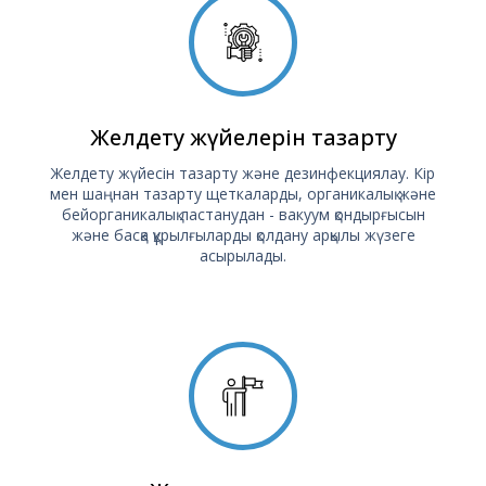
Желдету жүйелерін тазарту
Желдету жүйесін тазарту және дезинфекциялау. Кір
мен шаңнан тазарту щеткаларды, органикалық және
бейорганикалық ластанудан - вакуум қондырғысын
және басқа құрылғыларды қолдану арқылы жүзеге
асырылады.