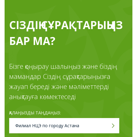
СІЗДІҢ СҰРАҚТАРЫҢЫЗ
БАР МА?
Бізге қоңырау шалыңыз және біздің
мамандар Сіздің сұрақтарыңызға
жауап береді және мәліметтерді
анықтауға көмектеседі
ҚАЛАҢЫЗДЫ ТАҢДАҢЫЗ:
Филиал НЦЭ по городу Астана
Филиал НЦЭ по городу Астана
Филиал НЦЭ по городу Алматы
Филиал НЦЭ по г. Актау
Филиал НЦЭ по г. Атырау
Филиал НЦЭ по г. Актобе
Филиал НЦЭ по г. Кокшетау
Филиал НЦЭ по г. Караганда
Филиал НЦЭ по г. Костанай
Филиал НЦЭ по г. Кызылорда
Филиал НЦЭ по г. Павлодар
Филиал НЦЭ по г. Петропавловск
Филиал НЦЭ по г. Тараз
Филиал НЦЭ по г. Усть-Каменогорск
Филиал НЦЭ по г. Талдыкорган
Филиал НЦЭ по г. Шымкент
Филиал НЦЭ по г. Уральск
Филиал НЦЭ по г. Семей
Филиал НЦЭ по Алматинской области
Филиал НЦЭ по области Абай
Филиал НЦЭ по области Улытау