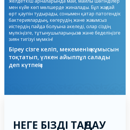
желдеткіш арналарында май, майлы шөгінділер
мен күйе көп мөлшерде жиналады. Бұл жағдай
өрт қаупін тудырады, сонымен қатар патогендік
бактериялардың, көгерудің және жағымсыз
иістердің пайда болуына әкеледі, олар сіздің
мүлкіңізге, тұтынушыларыңызға және беделіңізге
зиян тигізуі мүмкін!
Біреу сізге келіп, мекеменің жұмысын
тоқтатып, үлкен айыппұл салады
деп күтпеңіз
НЕГЕ БІЗДІ ТАҢДАУ