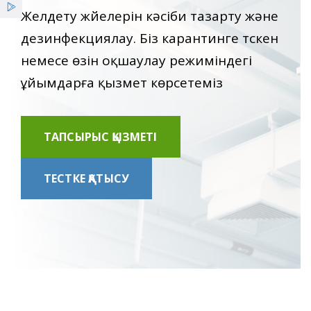
Қызметтер
Желдету жүйелерін кәсіби тазарту және
дезинфекциялау. Біз карантинге түскен
Жеңілдіктер
немесе өзін оқшаулау режиміндегі
ұйымдарға қызмет көрсетеміз
Жаңалықтар
ТАПСЫРЫС ҚЫЗМЕТІ
ТЕСТКЕ ҚАТЫСУ