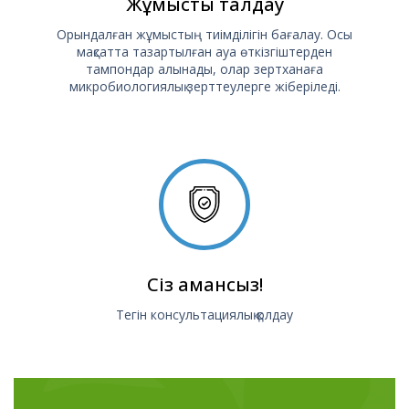
Жұмысты талдау
Орындалған жұмыстың тиімділігін бағалау. Осы
мақсатта тазартылған ауа өткізгіштерден
тампондар алынады, олар зертханаға
микробиологиялық зерттеулерге жіберіледі.
Сіз амансыз!
Тегін консультациялық қолдау