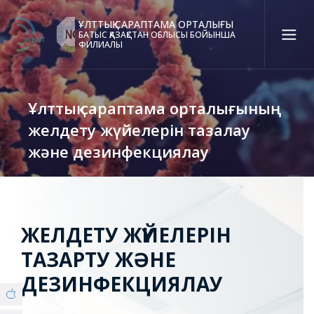
ҰЛТТЫҚ САРАПТАМА ОРТАЛЫҒЫ
БАТЫС ҚАЗАҚСТАН ОБЛЫСЫ БОЙЫНША
ФИЛИАЛЫ
Қаз
Рус
Eng
Ұлттық сараптама орталығының
Байланыс орталығы:
58-85-55, 258-85-55 (
Алматы
)
желдету жүйелерін тазалау
+7 (7277) 27-70-67 (
Қонаев
)
және дезинфекциялау
Сенім тел.:
+7 (7172) 55-49-21
8(7112) 51-06-57 (Covid19)
ЖЕЛДЕТУ ЖҮЙЕЛЕРІН
ФИЛИАЛ ТУРАЛЫ
ТАЗАРТУ ЖӘНЕ
© Copyright 2019 - nce.kz - all rights reserved.
ДЕЗИНФЕКЦИЯЛАУ
Бөлім