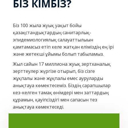
БІЗ КІМБІЗ?
Біз 100 жылға жуық уақыт бойы
қазақстандықтардың санитарлық-
эпидемиологиялық салауаттылығын
қамтамасыз етіп келе жатқан еліміздің ең ірі
және жетекші ұйымы болып табыламыз.
Жыл сайын 17 миллионға жуық зертханалық
зерттеулер жүргізе отырып, біз сізге
жұқпалы және жұқпалы емес ауруларды
анықтауға көмектесеміз. Біздің сарапшылар
кез-келген тамақ өнімдері мен заттардың
құрамын, қауіпсіздігі мен сапасын тез
анықтауға көмектеседі.