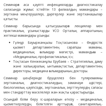
Семинарға аса қауіпті инфекцияларды диагностикалау
саласында жұмыс істейтін 13 филиалдың мамандары –
зертхана меңгерушілері, дәрігерлер және зертханашылар
қатысты.
Семинар барысында қатысушыларға лекциялар мен
практикалық ұсыныстарды ҰСО Орталық аппаратының
жетекші мамандары ұсынды:
Гүлнұр Бауыржанқызы Тоқтасынова – Өндірістік
қызмет департаментінің сарапшы маманы,
медициналық ғылымдар магистрі, мамандығы –
«Медициналық-профилактикалық іс»;
Тоқтасын Кенжеканұлы Ерубаев – Стратегиялық даму
және халықаралық ынтымақтастық департаментінің
директоры, медицина ғылымдарының докторы.
Семинар шеңберінде бруцеллез бен туляремияны
зертханалық диагностикалаудың заманауи әдістері,
биологиялық қауіпсіздік, зертханалық зерттеулердің сапасы
мен стандарттау мәселелері жан-жақты қарастырылды.
Осындай білім беру іс-шараларын өткізу – медициналық
қызметкерлердің біліктілігін арттыруға, санитариялық-