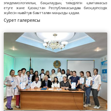
эпидемиологиялық бақылаудың тиімділігін қамтамасыз
етуге және Қазақстан Республикасындағы биоқауіпсіздік
жүйесін нығайтуға бағытталған маңызды қадам.
Сурет галереясы