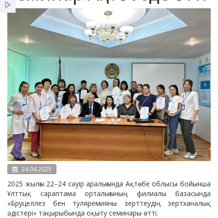
Қызметтер
Жеңілдіктер
Жаңалықтар
24.04.2025
2025 жылғы 22–24 сәуір аралығында Ақтөбе облысы бойынша
Ұлттық сараптама орталығының филиалы базасында
«Бруцеллез бен туляремияны зерттеудің зертханалық
әдістері» тақырыбында оқыту семинары өтті.